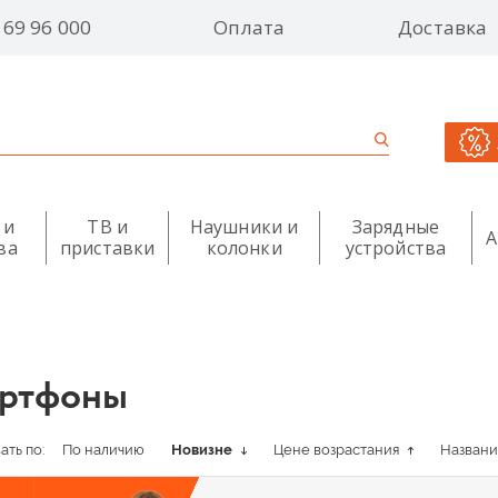
 69 96 000
Оплата
Доставка
 и
ТВ и
Наушники и
Зарядные
А
ва
приставки
колонки
устройства
ртфоны
ть по:
По наличию
Новизне
Цене возрастания
Назван